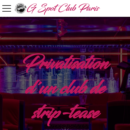
G Spot Club Paris
toggle navigation
Privatisation
d'un club de
strip-tease